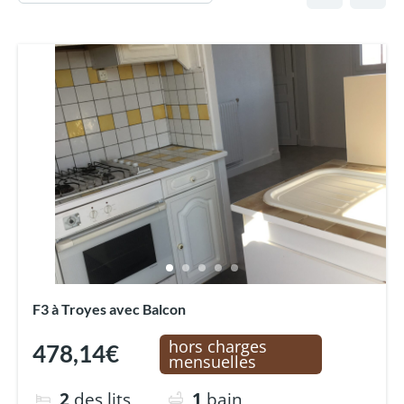
F3 à Troyes avec Balcon
hors charges
478,14€
mensuelles
2
des lits
1
bain